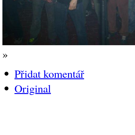
»
Přidat komentář
Original