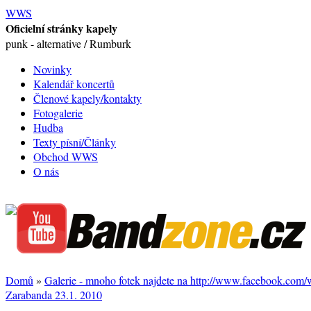
WWS
Oficielní stránky kapely
punk - alternative / Rumburk
Novinky
Kalendář koncertů
Členové kapely/kontakty
Fotogalerie
Hudba
Texty písní/Články
Obchod WWS
O nás
Domů
»
Galerie - mnoho fotek najdete na http://www.facebook.com
Zarabanda 23.1. 2010