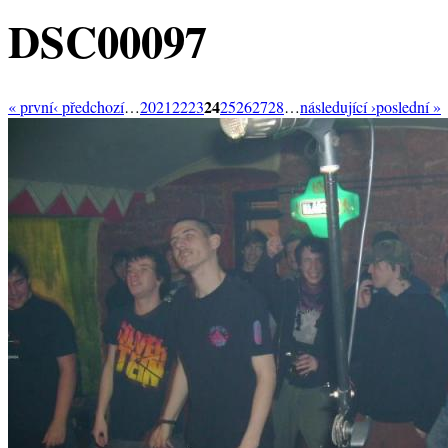
DSC00097
24
« první
‹ předchozí
…
20
21
22
23
25
26
27
28
…
následující ›
poslední »