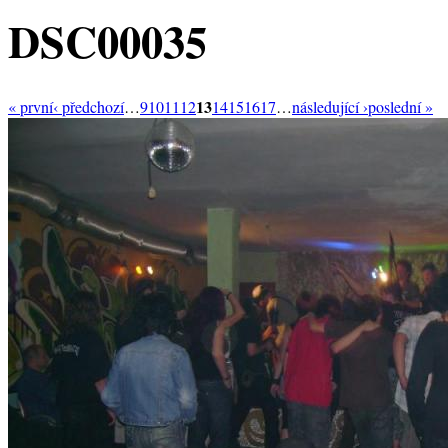
DSC00035
13
« první
‹ předchozí
…
9
10
11
12
14
15
16
17
…
následující ›
poslední »