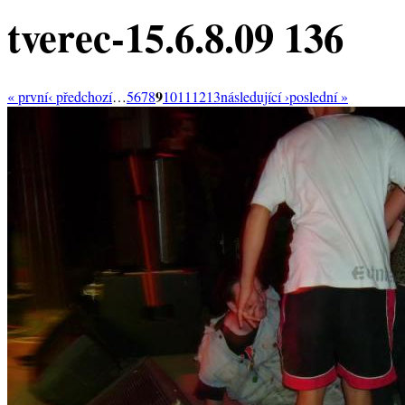
tverec-15.6.8.09 136
9
« první
‹ předchozí
…
5
6
7
8
10
11
12
13
následující ›
poslední »