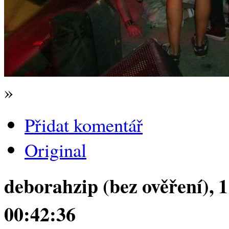
»
Přidat komentář
Original
deborahzip (bez ověření)
, 
00:42:36