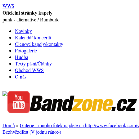
WWS
Oficielní stránky kapely
punk - alternative / Rumburk
Novinky
Kalendář koncertů
Členové kapely/kontakty
Fotogalerie
Hudba
Texty písní/Články
Obchod WWS
O nás
Domů
»
Galerie - mnoho fotek najdete na http://www.facebook.com
Bezhvězdfest (V jednu ráno:-)