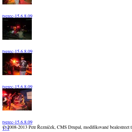
tverec-15.6.8.09
142
tverec-15.6.8.09
164
tverec-15.6.8.09
169
tverec-15.6.8.09
© 2008-2013 Petr Řezníček, CMS Drupal, modifikované bealestreet 
171