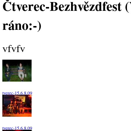
Čtverec-Bezhvězdfest 
ráno:-)
vfvfv
tverec-15.6.8.09
108
tverec-15.6.8.09