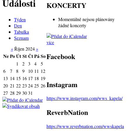
Události
KONCERTY
Momentálně nejsou plánovány
Týden
žádné koncerty
Den
Tabulka
Seznam
více
«
Říjen 2024
»
Facebook
Ne
Po
Út
St
Čt
Pá
So
1
2
3
4
5
6
7
8
9
10
11
12
13
14
15
16
17
18
19
Instagram
20
21
22
23
24
25
26
27
28
29
30
31
https://www.instagram.com/wws_kapela/
ReverbNation
https://www.reverbnation.com/wwskapela