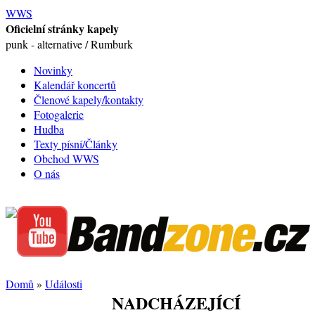
WWS
Oficielní stránky kapely
punk - alternative / Rumburk
Novinky
Kalendář koncertů
Členové kapely/kontakty
Fotogalerie
Hudba
Texty písní/Články
Obchod WWS
O nás
Domů
»
Události
NADCHÁZEJÍCÍ