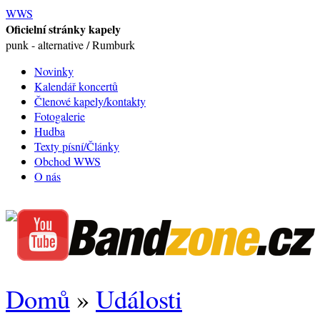
WWS
Oficielní stránky kapely
punk - alternative / Rumburk
Novinky
Kalendář koncertů
Členové kapely/kontakty
Fotogalerie
Hudba
Texty písní/Články
Obchod WWS
O nás
Domů
»
Události