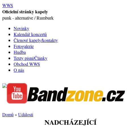
WWS
Oficielní stránky kapely
punk - alternative / Rumburk
Novinky
Kalendář koncertů
Členové kapely/kontakty
Fotogalerie
Hudba
Texty písní/Články
Obchod WWS
O nás
Domů
»
Události
NADCHÁZEJÍCÍ