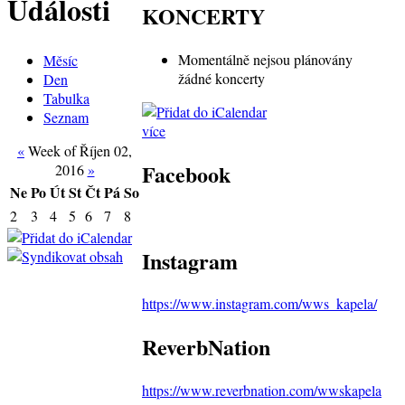
Události
KONCERTY
Momentálně nejsou plánovány
Měsíc
žádné koncerty
Den
Tabulka
Seznam
více
«
Week of Říjen 02,
Facebook
2016
»
Ne
Po
Út
St
Čt
Pá
So
2
3
4
5
6
7
8
Instagram
https://www.instagram.com/wws_kapela/
ReverbNation
https://www.reverbnation.com/wwskapela