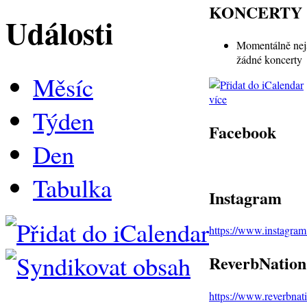
KONCERTY
Události
Momentálně nej
žádné koncerty
Měsíc
více
Týden
Facebook
Den
Tabulka
Instagram
https://www.instagra
ReverbNation
https://www.reverbna