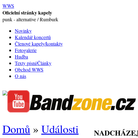
WWS
Oficielní stránky kapely
punk - alternative / Rumburk
Novinky
Kalendář koncertů
Členové kapely/kontakty
Fotogalerie
Hudba
Texty písní/Články
Obchod WWS
O nás
Domů
»
Události
NADCHÁZEJ