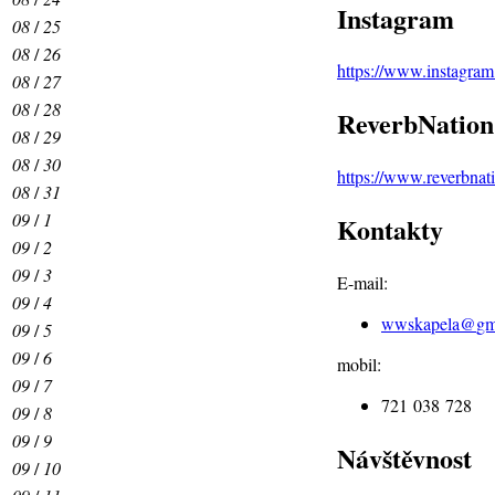
Instagram
08
/
25
08
/
26
https://www.instagra
08
/
27
08
/
28
ReverbNation
08
/
29
08
/
30
https://www.reverbna
08
/
31
09
/
1
Kontakty
09
/
2
09
/
3
E-mail:
09
/
4
wwskapela@
gm
09
/
5
09
/
6
mobil:
09
/
7
721 038 728
09
/
8
09
/
9
Návštěvnost
09
/
10