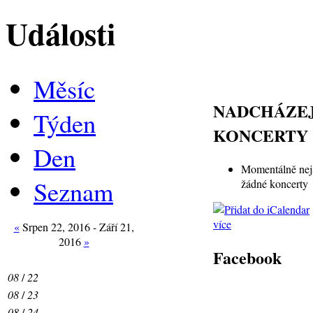
Události
Měsíc
NADCHÁZEJ
Týden
KONCERTY
Den
Momentálně nej
Seznam
žádné koncerty
více
«
Srpen 22, 2016 - Září 21,
2016
»
Facebook
08
/
22
08
/
23
08
/
24