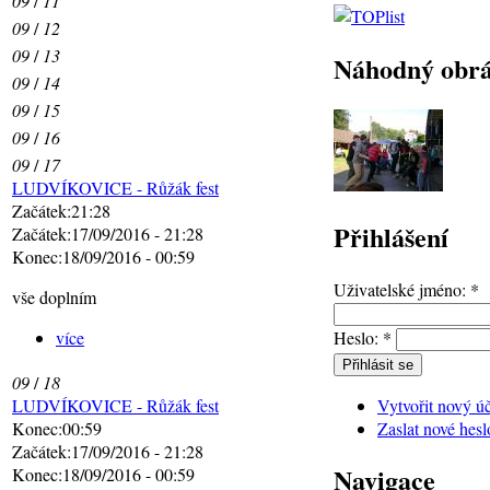
09
/
11
09
/
12
09
/
13
Náhodný obr
09
/
14
09
/
15
09
/
16
09
/
17
LUDVÍKOVICE - Růžák fest
Začátek:21:28
Přihlášení
Začátek:17/09/2016 - 21:28
Konec:18/09/2016 - 00:59
Uživatelské jméno:
*
vše doplním
Heslo:
*
více
09
/
18
Vytvořit nový ú
LUDVÍKOVICE - Růžák fest
Zaslat nové hesl
Konec:00:59
Začátek:17/09/2016 - 21:28
Navigace
Konec:18/09/2016 - 00:59