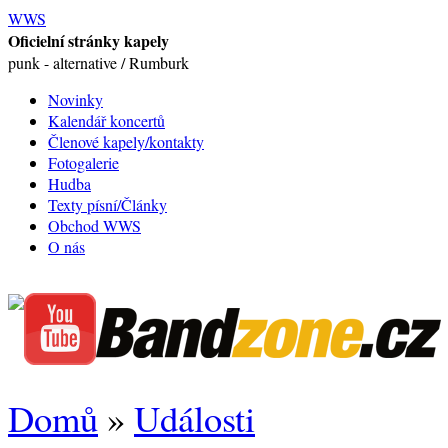
WWS
Oficielní stránky kapely
punk - alternative / Rumburk
Novinky
Kalendář koncertů
Členové kapely/kontakty
Fotogalerie
Hudba
Texty písní/Články
Obchod WWS
O nás
Domů
»
Události