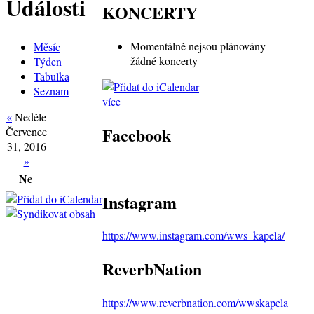
Události
KONCERTY
Momentálně nejsou plánovány
Měsíc
žádné koncerty
Týden
Tabulka
Seznam
více
«
Neděle
Facebook
Červenec
31, 2016
»
Ne
Instagram
https://www.instagram.com/wws_kapela/
ReverbNation
https://www.reverbnation.com/wwskapela