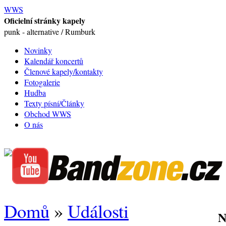
WWS
Oficielní stránky kapely
punk - alternative / Rumburk
Novinky
Kalendář koncertů
Členové kapely/kontakty
Fotogalerie
Hudba
Texty písní/Články
Obchod WWS
O nás
Domů
»
Události
N