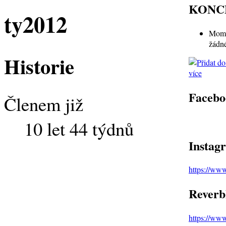
KONC
ty2012
Mome
žádn
Historie
více
Facebo
Členem již
10 let 44 týdnů
Instag
https://ww
Reverb
https://ww