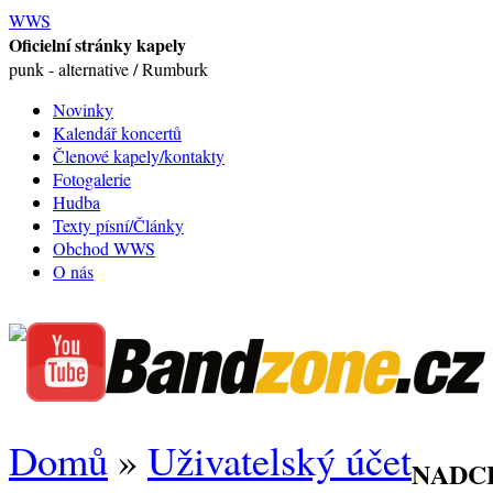
WWS
Oficielní stránky kapely
punk - alternative / Rumburk
Novinky
Kalendář koncertů
Členové kapely/kontakty
Fotogalerie
Hudba
Texty písní/Články
Obchod WWS
O nás
Domů
»
Uživatelský účet
NADC