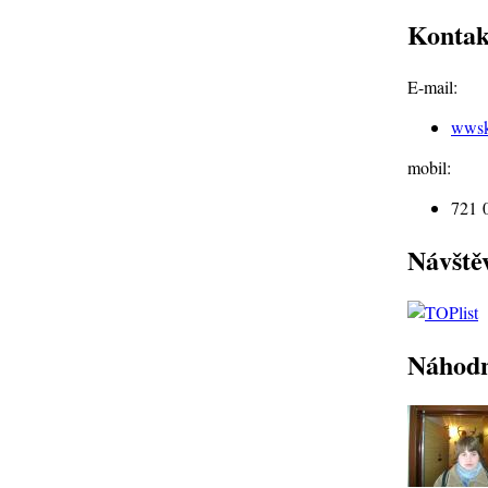
Kontak
E-mail:
wws
mobil:
721 
Návště
Náhodn