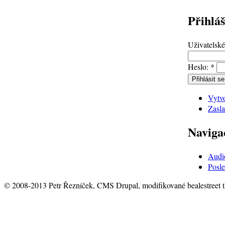
Přihláš
Uživatelsk
Heslo:
*
Vytvo
Zasla
Naviga
Audi
Posle
© 2008-2013 Petr Řezníček, CMS Drupal, modifikované bealestreet 