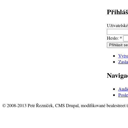
Přihláš
Uživatelsk
Heslo:
*
Vytvo
Zasla
Naviga
Audi
Posle
© 2008-2013 Petr Řezníček, CMS Drupal, modifikované bealestreet 