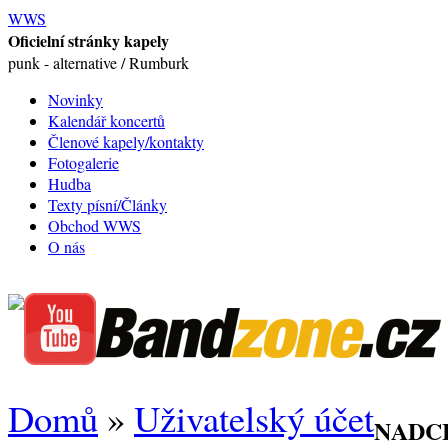
WWS
Oficielní stránky kapely
punk - alternative / Rumburk
Novinky
Kalendář koncertů
Členové kapely/kontakty
Fotogalerie
Hudba
Texty písní/Články
Obchod WWS
O nás
Domů
»
Uživatelský účet
NADC