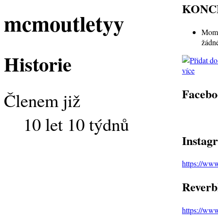
KONC
mcmoutletyy
Mome
žádn
Historie
více
Facebo
Členem již
10 let 10 týdnů
Instag
https://ww
Reverb
https://ww