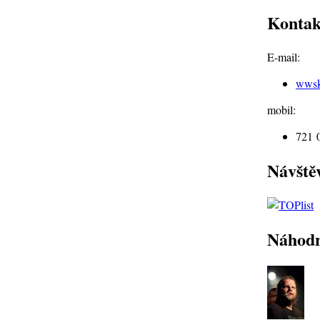
Kontak
E-mail:
wws
mobil:
721 
Návště
Náhodn