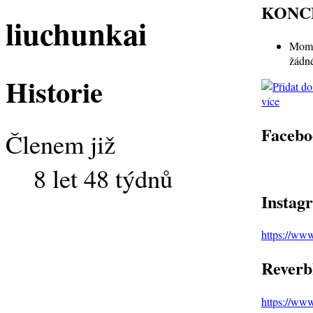
KONC
liuchunkai
Mome
žádn
Historie
více
Facebo
Členem již
8 let 48 týdnů
Instag
https://ww
Reverb
https://ww