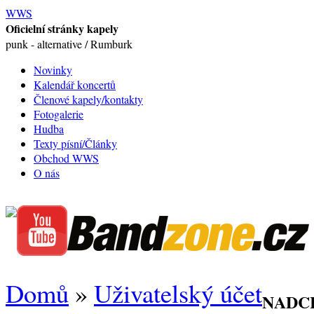
WWS
Oficielní stránky kapely
punk - alternative / Rumburk
Novinky
Kalendář koncertů
Členové kapely/kontakty
Fotogalerie
Hudba
Texty písní/Články
Obchod WWS
O nás
Domů
»
Uživatelský účet
NADC