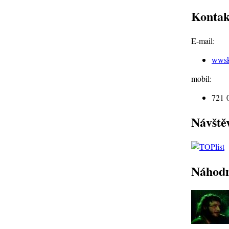
Kontak
E-mail:
wws
mobil:
721 
Návště
Náhodn