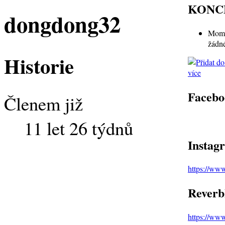
KONC
dongdong32
Mome
žádn
Historie
více
Facebo
Členem již
11 let 26 týdnů
Instag
https://ww
Reverb
https://ww