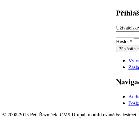
Přihláš
Uživatelsk
Heslo:
*
Vytvo
Zasla
Naviga
Audi
Posle
© 2008-2013 Petr Řezníček, CMS Drupal, modifikované bealestreet 