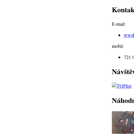
Kontak
E-mail:
wws
mobil:
721 
Návště
Náhodn