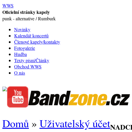
WWS
Oficielní stránky kapely
punk - alternative / Rumburk
Novinky
Kalendář koncertů
Členové kapely/kontakty
Fotogalerie
Hudba
Texty písní/Články
Obchod WWS
O nás
Domů
»
Uživatelský účet
NADC