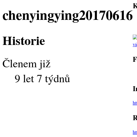
chenyingying20170616
Historie
ví
F
Členem již
9 let 7 týdnů
I
h
R
ht