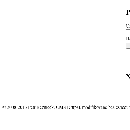
P
Už
H
N
© 2008-2013 Petr Řezníček, CMS Drupal, modifikované bealestreet 