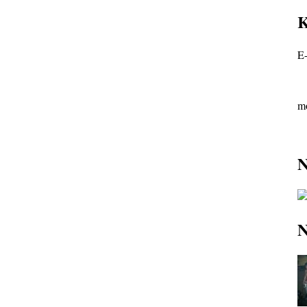
K
E-
mo
N
N