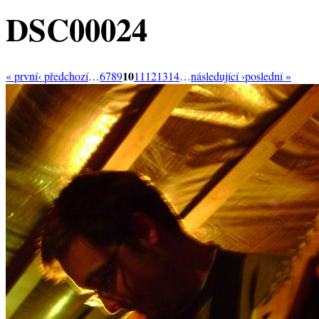
DSC00024
10
« první
‹ předchozí
…
6
7
8
9
11
12
13
14
…
následující ›
poslední »