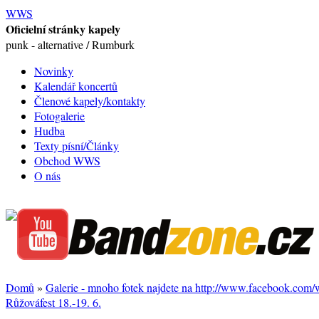
WWS
Oficielní stránky kapely
punk - alternative / Rumburk
Novinky
Kalendář koncertů
Členové kapely/kontakty
Fotogalerie
Hudba
Texty písní/Články
Obchod WWS
O nás
Domů
»
Galerie - mnoho fotek najdete na http://www.facebook.com
Růžováfest 18.-19. 6.