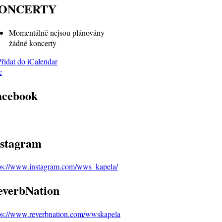
ONCERTY
Momentálně nejsou plánovány
žádné koncerty
e
acebook
nstagram
ps://www.instagram.com/wws_kapela/
everbNation
ps://www.reverbnation.com/wwskapela