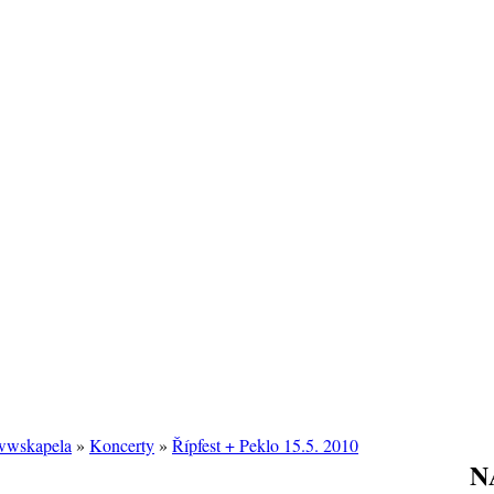
/wwskapela
»
Koncerty
»
Řípfest + Peklo 15.5. 2010
N