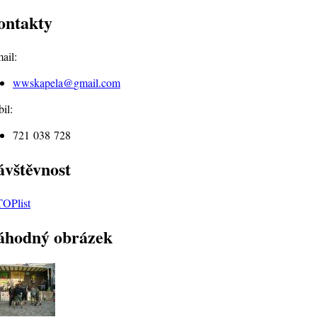
ontakty
ail:
wwskapela@
gmail.com
il:
721 038 728
ávštěvnost
áhodný obrázek