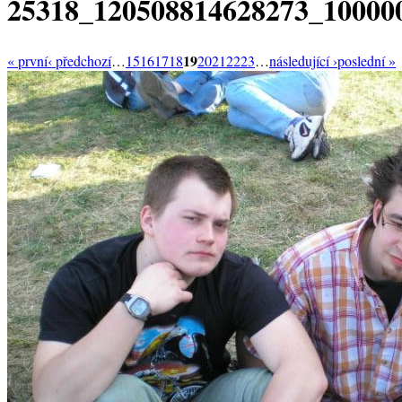
25318_120508814628273_10000
19
« první
‹ předchozí
…
15
16
17
18
20
21
22
23
…
následující ›
poslední »