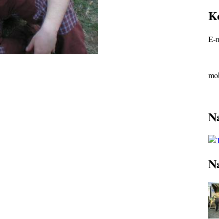
K
E-m
mob
N
N