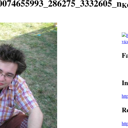
0074655993_286275_3332605_n
K
víc
F
I
htt
R
htt