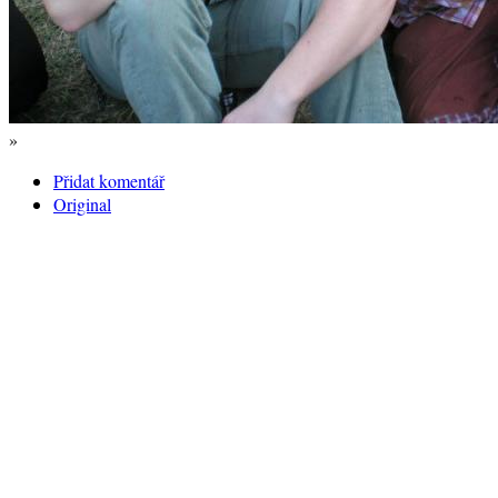
»
Přidat komentář
Original