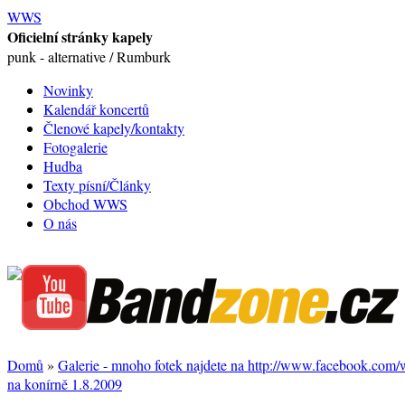
WWS
Oficielní stránky kapely
punk - alternative / Rumburk
Novinky
Kalendář koncertů
Členové kapely/kontakty
Fotogalerie
Hudba
Texty písní/Články
Obchod WWS
O nás
Domů
»
Galerie - mnoho fotek najdete na http://www.facebook.com
na konírně 1.8.2009