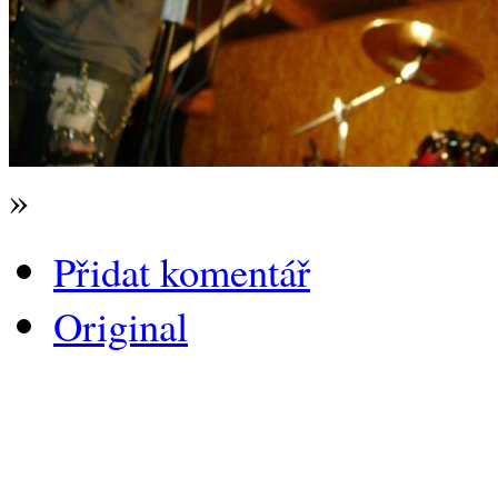
»
Přidat komentář
Original