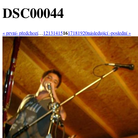
DSC00044
16
« první
‹ předchozí
…
12
13
14
15
17
18
19
20
následující ›
poslední »