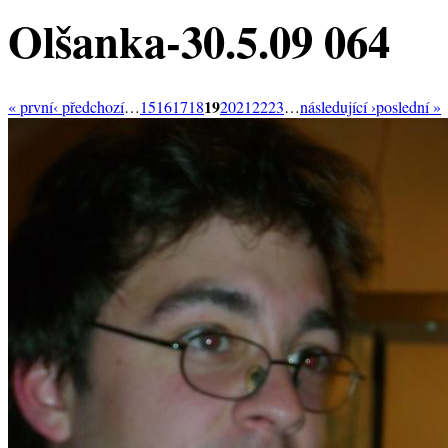
Olšanka-30.5.09 064
19
« první
‹ předchozí
…
15
16
17
18
20
21
22
23
…
následující ›
poslední »