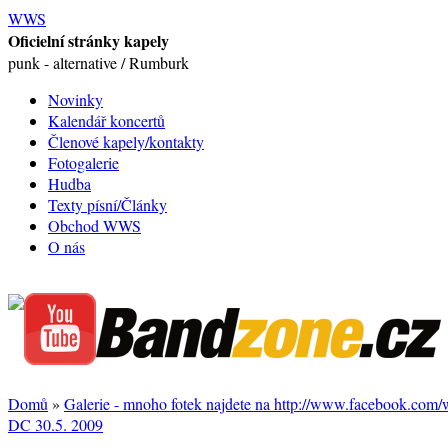
WWS
Oficielní stránky kapely
punk - alternative / Rumburk
Novinky
Kalendář koncertů
Členové kapely/kontakty
Fotogalerie
Hudba
Texty písní/Články
Obchod WWS
O nás
Domů
»
Galerie - mnoho fotek najdete na http://www.facebook.com
DC 30.5. 2009