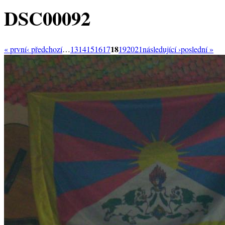
DSC00092
18
« první
‹ předchozí
…
13
14
15
16
17
19
20
21
následující ›
poslední »