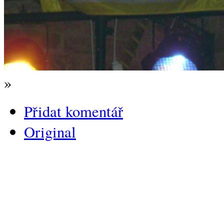
»
Přidat komentář
Original