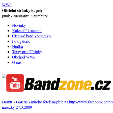
WWS
Oficielní stránky kapely
punk - alternative / Rumburk
Novinky
Kalendář koncertů
Členové kapely/kontakty
Fotogalerie
Hudba
Texty písní/Články
Obchod WWS
O nás
Domů
»
Galerie - mnoho fotek najdete na http://www.facebook.com
narozky 27.3.2009