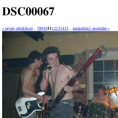
DSC00067
11
« první
‹ předchozí
…
7
8
9
10
12
13
14
15
…
následující ›
poslední »