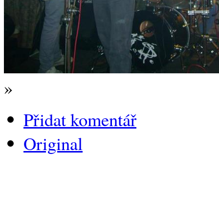
»
Přidat komentář
Original