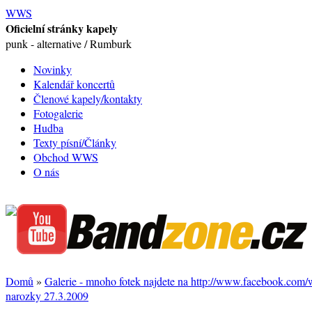
WWS
Oficielní stránky kapely
punk - alternative / Rumburk
Novinky
Kalendář koncertů
Členové kapely/kontakty
Fotogalerie
Hudba
Texty písní/Články
Obchod WWS
O nás
Domů
»
Galerie - mnoho fotek najdete na http://www.facebook.com
narozky 27.3.2009