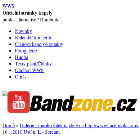
WWS
Oficielní stránky kapely
punk - alternative / Rumburk
Novinky
Kalendář koncertů
Členové kapely/kontakty
Fotogalerie
Hudba
Texty písní/Články
Obchod WWS
O nás
Domů
»
Galerie - mnoho fotek najdete na http://www.facebook.com
16.1.2010 Ustí n. L - Scream