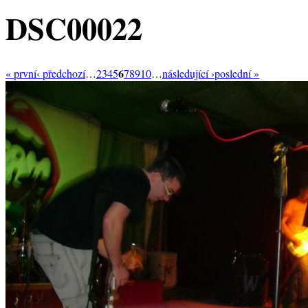
DSC00022
6
« první
‹ předchozí
…
2
3
4
5
7
8
9
10
…
následující ›
poslední »