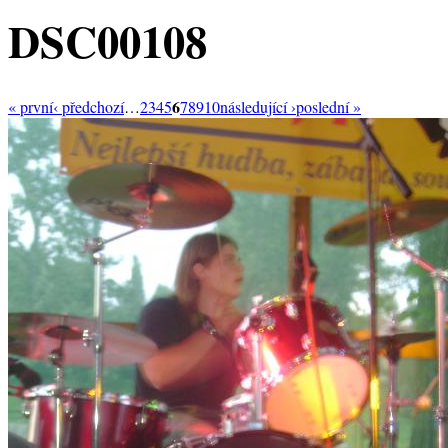
DSC00108
6
« první
‹ předchozí
…
2
3
4
5
7
8
9
10
následující ›
poslední »