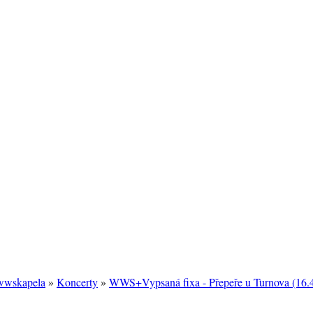
/wwskapela
»
Koncerty
»
WWS+Vypsaná fixa - Přepeře u Turnova (16.