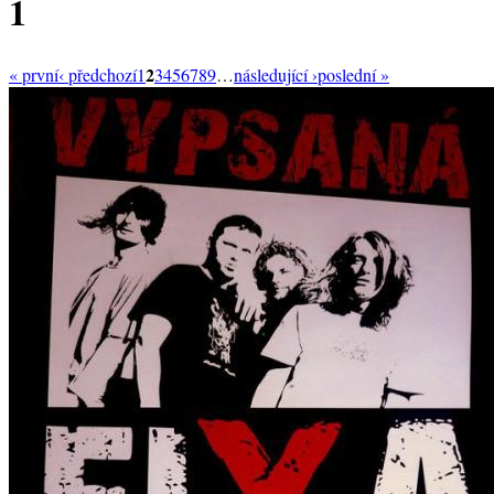
1
2
« první
‹ předchozí
1
3
4
5
6
7
8
9
…
následující ›
poslední »