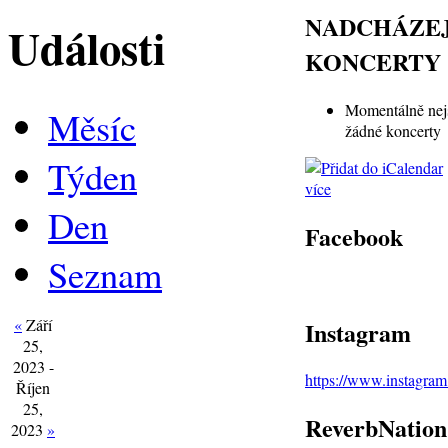
NADCHÁZEJ
Události
KONCERTY
Momentálně nej
Měsíc
žádné koncerty
Týden
více
Den
Facebook
Seznam
«
Září
Instagram
25,
2023 -
https://www.instagra
Říjen
25,
ReverbNation
2023
»