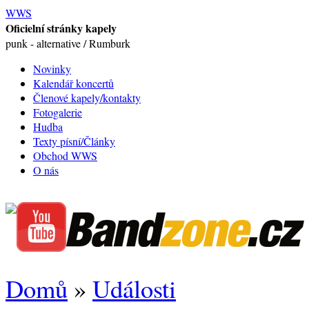
WWS
Oficielní stránky kapely
punk - alternative / Rumburk
Novinky
Kalendář koncertů
Členové kapely/kontakty
Fotogalerie
Hudba
Texty písní/Články
Obchod WWS
O nás
Domů
»
Události