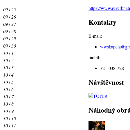
https://www.reverbna
09
/
25
09
/
26
Kontakty
09
/
27
09
/
28
E-mail:
09
/
29
09
/
30
wwskapela@
gm
10
/
1
mobil:
10
/
2
10
/
3
721 038 728
10
/
4
Návštěvnost
10
/
5
10
/
6
10
/
7
10
/
8
Náhodný obr
10
/
9
10
/
10
10
/
11