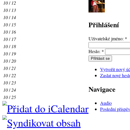
10
/
12
10
/
13
10
/
14
Přihlášení
10
/
15
10
/
16
Uživatelské jméno:
*
10
/
17
10
/
18
Heslo:
*
10
/
19
10
/
20
10
/
21
Vytvořit nový ú
Zaslat nové hesl
10
/
22
10
/
23
Navigace
10
/
24
10
/
25
Audio
Poslední příspě