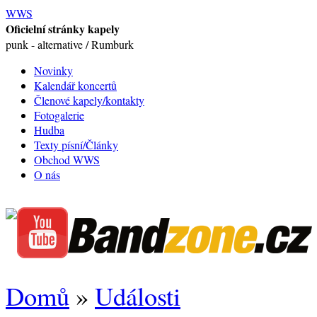
WWS
Oficielní stránky kapely
punk - alternative / Rumburk
Novinky
Kalendář koncertů
Členové kapely/kontakty
Fotogalerie
Hudba
Texty písní/Články
Obchod WWS
O nás
Domů
»
Události