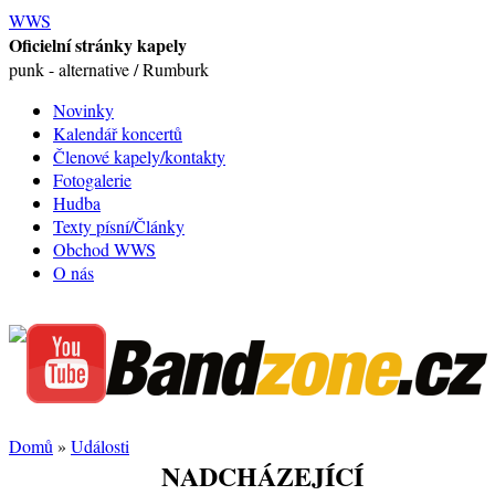
WWS
Oficielní stránky kapely
punk - alternative / Rumburk
Novinky
Kalendář koncertů
Členové kapely/kontakty
Fotogalerie
Hudba
Texty písní/Články
Obchod WWS
O nás
Domů
»
Události
NADCHÁZEJÍCÍ