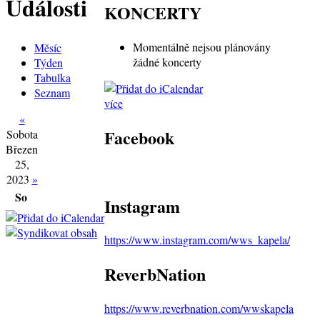
Události
KONCERTY
Momentálně nejsou plánovány
Měsíc
žádné koncerty
Týden
Tabulka
Seznam
více
«
Facebook
Sobota
Březen
25,
2023
»
So
Instagram
https://www.instagram.com/wws_kapela/
ReverbNation
https://www.reverbnation.com/wwskapela