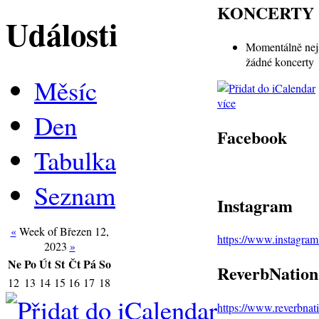
KONCERTY
Události
Momentálně nej
žádné koncerty
Měsíc
více
Den
Facebook
Tabulka
Seznam
Instagram
«
Week of Březen 12,
https://www.instagra
2023
»
Ne
Po
Út
St
Čt
Pá
So
ReverbNation
12
13
14
15
16
17
18
https://www.reverbna