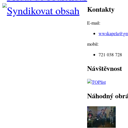
Kontakty
E-mail:
wwskapela@
gm
mobil:
721 038 728
Návštěvnost
Náhodný obr