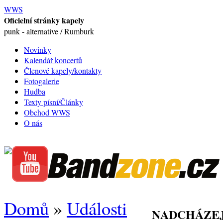
WWS
Oficielní stránky kapely
punk - alternative / Rumburk
Novinky
Kalendář koncertů
Členové kapely/kontakty
Fotogalerie
Hudba
Texty písní/Články
Obchod WWS
O nás
Domů
»
Události
NADCHÁZEJ