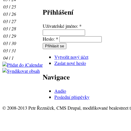
03
/
25
Přihlášení
03
/
26
03
/
27
Uživatelské jméno:
*
03
/
28
03
/
29
Heslo:
*
03
/
30
03
/
31
Vytvořit nový účet
04
/
1
Zaslat nové heslo
Navigace
Audio
Poslední příspěvky
© 2008-2013 Petr Řezníček, CMS Drupal, modifikované bealestreet 