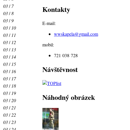
03
/
7
Kontakty
03
/
8
03
/
9
E-mail:
03
/
10
wwskapela@
gmail.com
03
/
11
03
/
12
mobil:
03
/
13
721 038 728
03
/
14
03
/
15
Návštěvnost
03
/
16
03
/
17
03
/
18
03
/
19
Náhodný obrázek
03
/
20
03
/
21
03
/
22
03
/
23
03
/
24