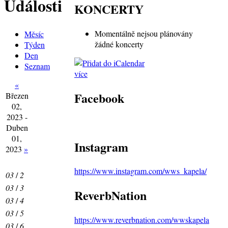
Události
KONCERTY
Momentálně nejsou plánovány
Měsíc
žádné koncerty
Týden
Den
Seznam
více
«
Facebook
Březen
02,
2023 -
Duben
01,
Instagram
2023
»
https://www.instagram.com/wws_kapela/
03
/
2
03
/
3
ReverbNation
03
/
4
03
/
5
https://www.reverbnation.com/wwskapela
03
/
6