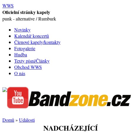
WWS
Oficielní stránky kapely
punk - alternative / Rumburk
Novinky
Kalendář koncertů
Členové kapely/kontakty
Fotogalerie
Hudba
Texty písní/Články
Obchod WWS
O nás
Domů
»
Události
NADCHÁZEJÍCÍ