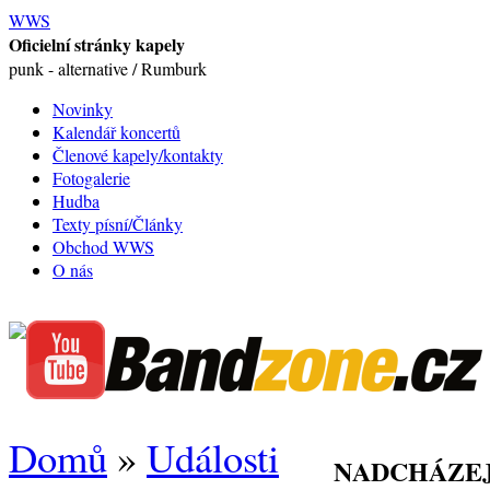
WWS
Oficielní stránky kapely
punk - alternative / Rumburk
Novinky
Kalendář koncertů
Členové kapely/kontakty
Fotogalerie
Hudba
Texty písní/Články
Obchod WWS
O nás
Domů
»
Události
NADCHÁZEJ