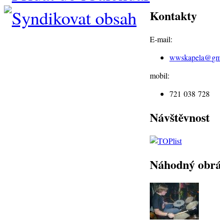
Kontakty
E-mail:
wwskapela@
gm
mobil:
721 038 728
Návštěvnost
Náhodný obr