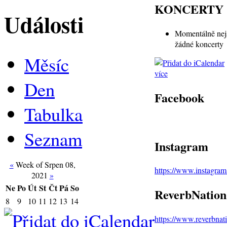
KONCERTY
Události
Momentálně nej
žádné koncerty
Měsíc
více
Den
Facebook
Tabulka
Seznam
Instagram
«
Week of Srpen 08,
https://www.instagra
2021
»
Ne
Po
Út
St
Čt
Pá
So
ReverbNation
8
9
10
11
12
13
14
https://www.reverbna