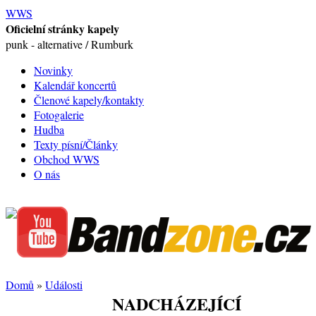
WWS
Oficielní stránky kapely
punk - alternative / Rumburk
Novinky
Kalendář koncertů
Členové kapely/kontakty
Fotogalerie
Hudba
Texty písní/Články
Obchod WWS
O nás
Domů
»
Události
NADCHÁZEJÍCÍ