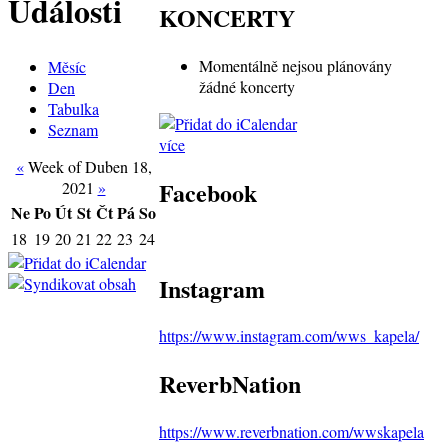
Události
KONCERTY
Momentálně nejsou plánovány
Měsíc
žádné koncerty
Den
Tabulka
Seznam
více
«
Week of Duben 18,
Facebook
2021
»
Ne
Po
Út
St
Čt
Pá
So
18
19
20
21
22
23
24
Instagram
https://www.instagram.com/wws_kapela/
ReverbNation
https://www.reverbnation.com/wwskapela