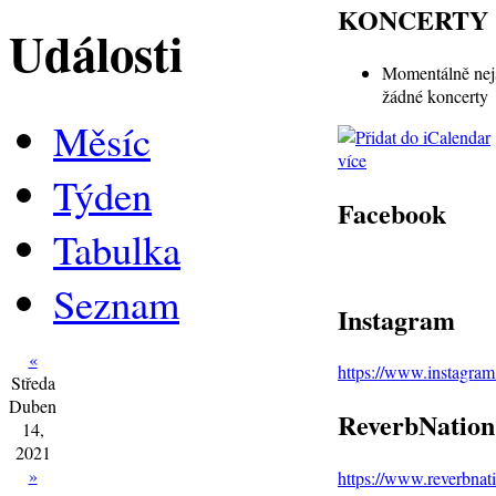
KONCERTY
Události
Momentálně nej
žádné koncerty
Měsíc
více
Týden
Facebook
Tabulka
Seznam
Instagram
«
https://www.instagra
Středa
Duben
ReverbNation
14,
2021
»
https://www.reverbna