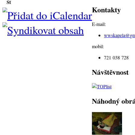
St
Kontakty
E-mail:
wwskapela@
gm
mobil:
721 038 728
Návštěvnost
Náhodný obr