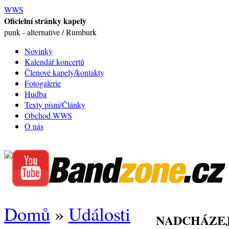
WWS
Oficielní stránky kapely
punk - alternative / Rumburk
Novinky
Kalendář koncertů
Členové kapely/kontakty
Fotogalerie
Hudba
Texty písní/Články
Obchod WWS
O nás
Domů
»
Události
NADCHÁZEJ