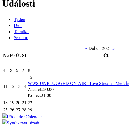
Události
Týden
Den
Tabulka
Seznam
«
Duben 2021
»
Ne
Po
Út
St
Čt
1
4
5
6
7
8
15
WWS UNPLUGGED ON AIR - Live Stream - Městské d
11
12
13
14
Začátek:20:00
Konec:21:00
18
19
20
21
22
25
26
27
28
29