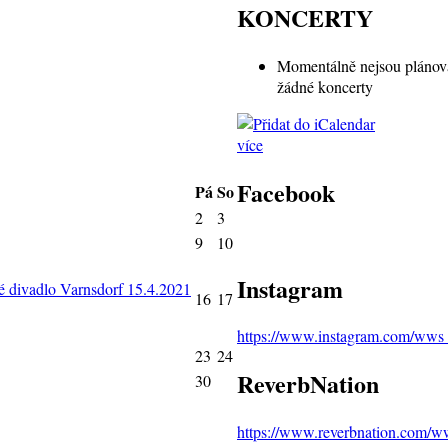
KONCERTY
Momentálně nejsou pláno
žádné koncerty
více
Facebook
Pá
So
2
3
9
10
Instagram
ivadlo Varnsdorf 15.4.2021
16
17
https://www.instagram.com/wws_
23
24
ReverbNation
30
https://www.reverbnation.com/w