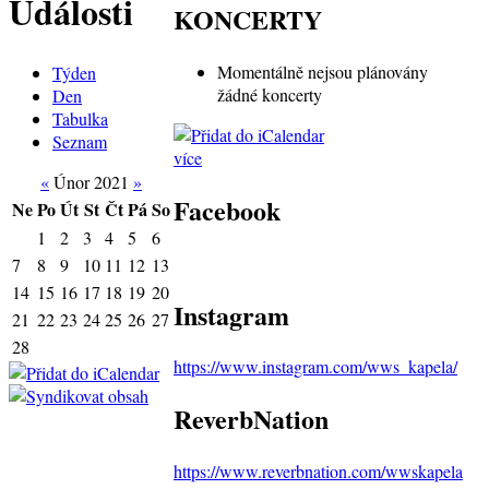
Události
KONCERTY
Momentálně nejsou plánovány
Týden
žádné koncerty
Den
Tabulka
Seznam
více
«
Únor 2021
»
Facebook
Ne
Po
Út
St
Čt
Pá
So
1
2
3
4
5
6
7
8
9
10
11
12
13
14
15
16
17
18
19
20
Instagram
21
22
23
24
25
26
27
28
https://www.instagram.com/wws_kapela/
ReverbNation
https://www.reverbnation.com/wwskapela