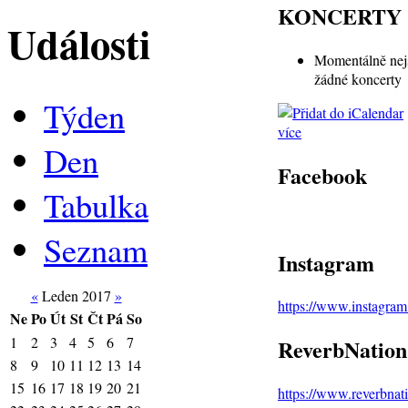
KONCERTY
Události
Momentálně nej
žádné koncerty
Týden
více
Den
Facebook
Tabulka
Seznam
Instagram
«
Leden 2017
»
https://www.instagra
Ne
Po
Út
St
Čt
Pá
So
1
2
3
4
5
6
7
ReverbNation
8
9
10
11
12
13
14
15
16
17
18
19
20
21
https://www.reverbna