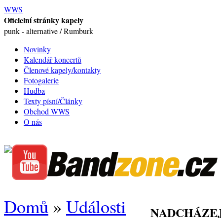
WWS
Oficielní stránky kapely
punk - alternative / Rumburk
Novinky
Kalendář koncertů
Členové kapely/kontakty
Fotogalerie
Hudba
Texty písní/Články
Obchod WWS
O nás
Domů
»
Události
NADCHÁZEJ