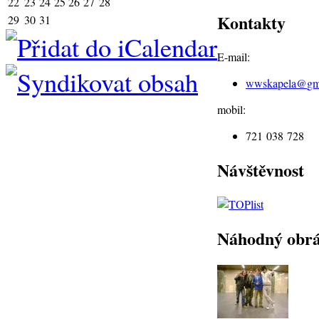
22
23
24
25
26
27
28
Kontakty
29
30
31
E-mail:
wwskapela@
gm
mobil:
721 038 728
Návštěvnost
Náhodný obr