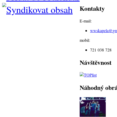
Kontakty
E-mail:
wwskapela@
gm
mobil:
721 038 728
Návštěvnost
Náhodný obr