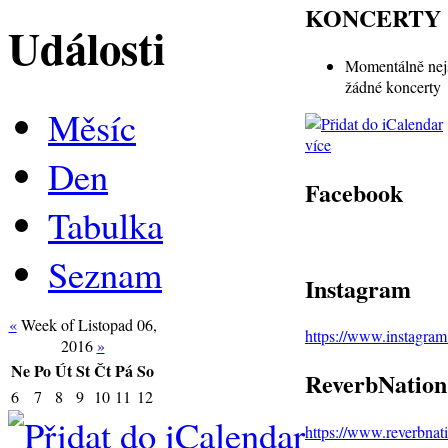
KONCERTY
Události
Momentálně nej
žádné koncerty
Měsíc
více
Den
Facebook
Tabulka
Seznam
Instagram
«
Week of Listopad 06,
https://www.instagra
2016
»
Ne
Po
Út
St
Čt
Pá
So
ReverbNation
6
7
8
9
10
11
12
https://www.reverbna