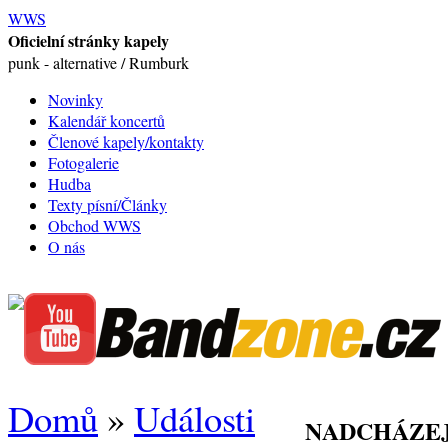
WWS
Oficielní stránky kapely
punk - alternative / Rumburk
Novinky
Kalendář koncertů
Členové kapely/kontakty
Fotogalerie
Hudba
Texty písní/Články
Obchod WWS
O nás
Domů
»
Události
NADCHÁZEJ