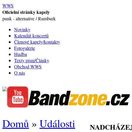
WWS
Oficielní stránky kapely
punk - alternative / Rumburk
Novinky
Kalendář koncertů
Členové kapely/kontakty
Fotogalerie
Hudba
Texty písní/Články
Obchod WWS
O nás
Domů
»
Události
NADCHÁZEJ