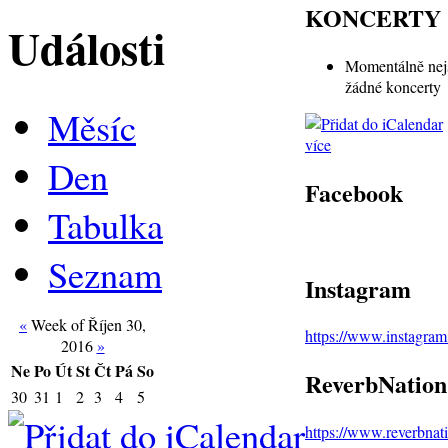
KONCERTY
Události
Momentálně nej
žádné koncerty
Měsíc
více
Den
Facebook
Tabulka
Seznam
Instagram
«
Week of Říjen 30,
https://www.instagra
2016
»
Ne
Po
Út
St
Čt
Pá
So
ReverbNation
30
31
1
2
3
4
5
https://www.reverbna