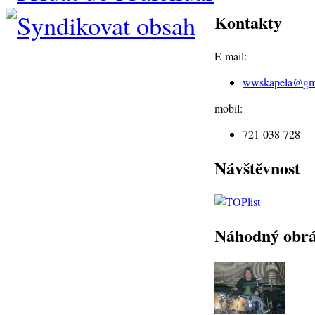
Kontakty
E-mail:
wwskapela@
gm
mobil:
721 038 728
Návštěvnost
Náhodný obr