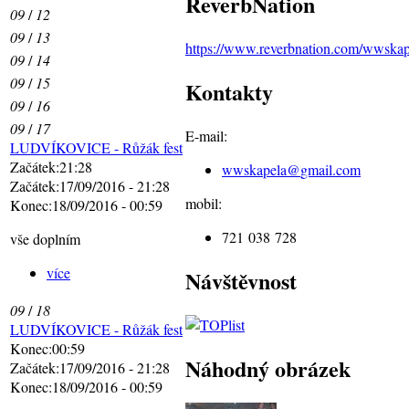
ReverbNation
09
/
12
09
/
13
https://www.reverbnation.com/wwskap
09
/
14
09
/
15
Kontakty
09
/
16
09
/
17
E-mail:
LUDVÍKOVICE - Růžák fest
Začátek:21:28
wwskapela@
gmail.com
Začátek:17/09/2016 - 21:28
mobil:
Konec:18/09/2016 - 00:59
721 038 728
vše doplním
více
Návštěvnost
09
/
18
LUDVÍKOVICE - Růžák fest
Konec:00:59
Náhodný obrázek
Začátek:17/09/2016 - 21:28
Konec:18/09/2016 - 00:59