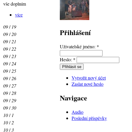
vše doplním
více
09
/
19
Přihlášení
09
/
20
09
/
21
Uživatelské jméno:
*
09
/
22
09
/
23
Heslo:
*
09
/
24
09
/
25
Vytvořit nový účet
09
/
26
Zaslat nové heslo
09
/
27
09
/
28
Navigace
09
/
29
09
/
30
Audio
10
/
1
Poslední příspěvky
10
/
2
10
/
3