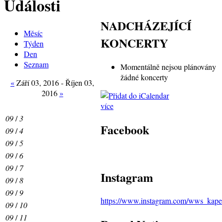
Události
NADCHÁZEJÍCÍ
Měsíc
KONCERTY
Týden
Den
Seznam
Momentálně nejsou plánovány
žádné koncerty
«
Září 03, 2016 - Říjen 03,
2016
»
více
09
/
3
Facebook
09
/
4
09
/
5
09
/
6
09
/
7
Instagram
09
/
8
09
/
9
https://www.instagram.com/wws_kape
09
/
10
09
/
11