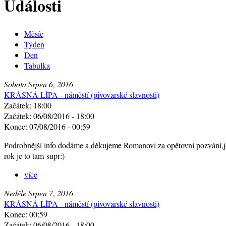
Události
Měsíc
Týden
Den
Tabulka
Sobota
Srpen
6
,
2016
KRÁSNÁ LÍPA - náměstí (pivovarské slavnosti)
Začátek: 18:00
Začátek: 06/08/2016 - 18:00
Konec: 07/08/2016 - 00:59
Podrobnější info dodáme a děkujeme Romanovi za opětovní pozvání,je
rok je to tam supr:)
více
Neděle
Srpen
7
,
2016
KRÁSNÁ LÍPA - náměstí (pivovarské slavnosti)
Konec: 00:59
Začátek: 06/08/2016 - 18:00