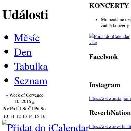
KONCERTY
Události
Momentálně nej
žádné koncerty
Měsíc
více
Den
Facebook
Tabulka
Seznam
Instagram
«
Week of Červenec
https://www.instagra
10, 2016
»
Ne
Po
Út
St
Čt
Pá
So
ReverbNation
10
11
12
13
14
15
16
https://www.reverbna