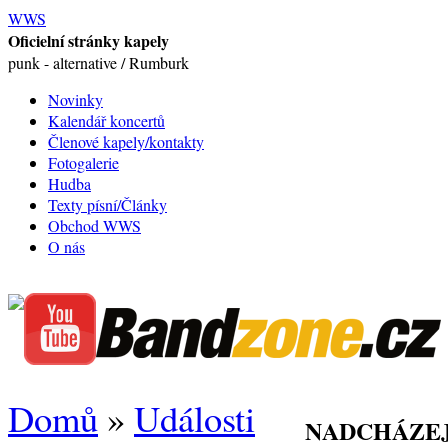
WWS
Oficielní stránky kapely
punk - alternative / Rumburk
Novinky
Kalendář koncertů
Členové kapely/kontakty
Fotogalerie
Hudba
Texty písní/Články
Obchod WWS
O nás
Domů
»
Události
NADCHÁZEJ