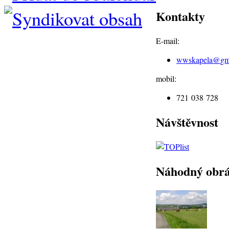
Kontakty
E-mail:
wwskapela@
gm
mobil:
721 038 728
Návštěvnost
Náhodný obr