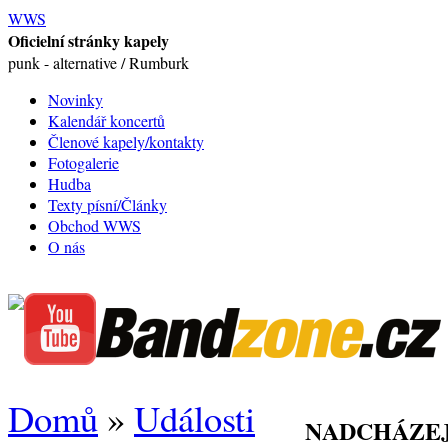
WWS
Oficielní stránky kapely
punk - alternative / Rumburk
Novinky
Kalendář koncertů
Členové kapely/kontakty
Fotogalerie
Hudba
Texty písní/Články
Obchod WWS
O nás
Domů
»
Události
NADCHÁZEJ