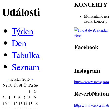
KONCERTY
Události
Momentálně nej
žádné koncerty
Týden
více
Den
Facebook
Tabulka
Seznam
Instagram
«
Květen 2015
»
https://www.instagra
Ne
Po
Út
St
Čt
Pá
So
1
2
ReverbNation
3
4
5
6
7
8
9
10
11
12
13
14
15
16
https://www.reverbna