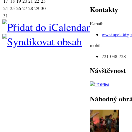
17
18
19
20
21
22
23
Kontakty
24
25
26
27
28
29
30
31
E-mail:
wwskapela@
gm
mobil:
721 038 728
Návštěvnost
Náhodný obr