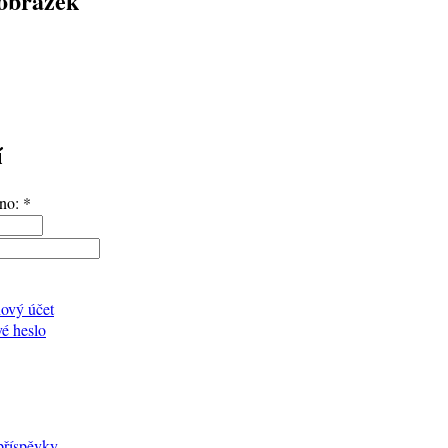
obrázek
í
éno:
*
nový účet
vé heslo
příspěvky