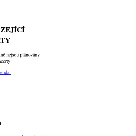
ZEJÍCÍ
TY
ně nejsou plánovány
certy
m