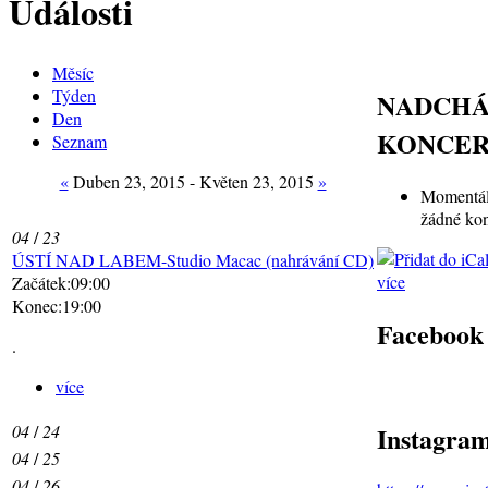
Události
Měsíc
Týden
NADCHÁ
Den
KONCER
Seznam
«
Duben 23, 2015 - Květen 23, 2015
»
Momentál
žádné kon
04
/
23
ÚSTÍ NAD LABEM-Studio Macac (nahrávání CD)
více
Začátek:09:00
Konec:19:00
Facebook
.
více
Instagra
04
/
24
04
/
25
04
/
26