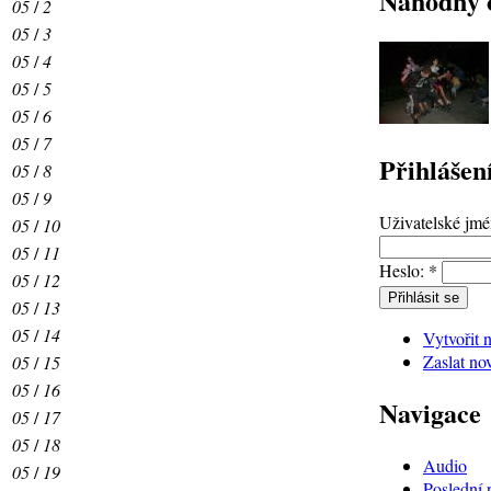
Náhodný 
05
/
2
05
/
3
05
/
4
05
/
5
05
/
6
05
/
7
Přihlášen
05
/
8
05
/
9
Uživatelské jm
05
/
10
05
/
11
Heslo:
*
05
/
12
05
/
13
05
/
14
Vytvořit 
Zaslat no
05
/
15
05
/
16
Navigace
05
/
17
05
/
18
Audio
05
/
19
Poslední 