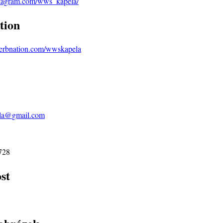
stagram.com/wws_kapela/
tion
verbnation.com/wwskapela
la@
gmail.com
728
st