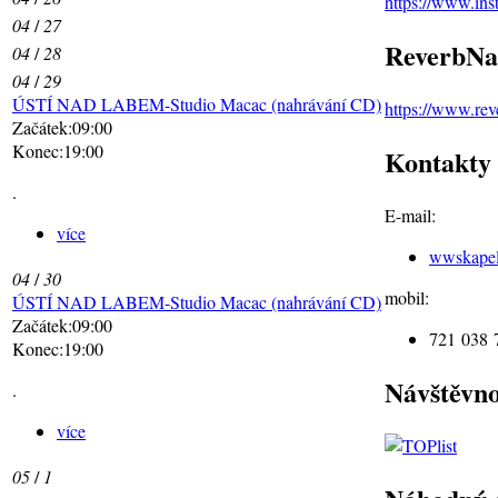
https://www.in
04
/
27
ReverbNa
04
/
28
04
/
29
ÚSTÍ NAD LABEM-Studio Macac (nahrávání CD)
https://www.re
Začátek:09:00
Konec:19:00
Kontakty
.
E-mail:
více
wwskape
04
/
30
mobil:
ÚSTÍ NAD LABEM-Studio Macac (nahrávání CD)
Začátek:09:00
721 038 
Konec:19:00
Návštěvno
.
více
05
/
1