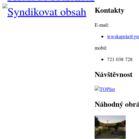
Kontakty
E-mail:
wwskapela@
gm
mobil:
721 038 728
Návštěvnost
Náhodný obr