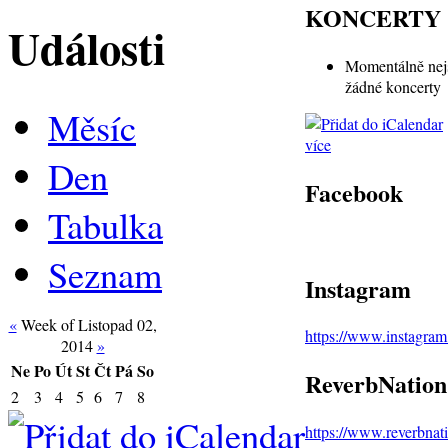
KONCERTY
Události
Momentálně nej
žádné koncerty
Měsíc
více
Den
Facebook
Tabulka
Seznam
Instagram
«
Week of Listopad 02,
https://www.instagra
2014
»
Ne
Po
Út
St
Čt
Pá
So
ReverbNation
2
3
4
5
6
7
8
https://www.reverbna