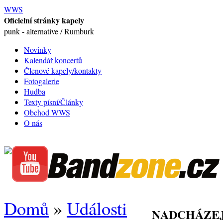
WWS
Oficielní stránky kapely
punk - alternative / Rumburk
Novinky
Kalendář koncertů
Členové kapely/kontakty
Fotogalerie
Hudba
Texty písní/Články
Obchod WWS
O nás
Domů
»
Události
NADCHÁZEJ