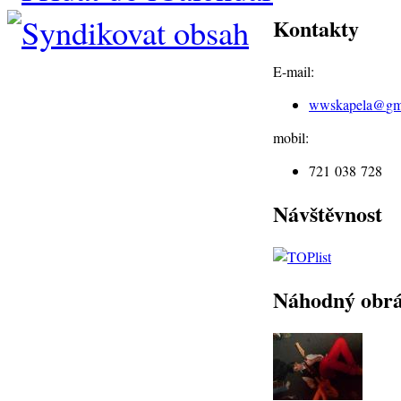
Kontakty
E-mail:
wwskapela@
gm
mobil:
721 038 728
Návštěvnost
Náhodný obr