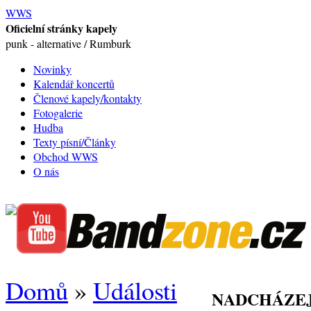
WWS
Oficielní stránky kapely
punk - alternative / Rumburk
Novinky
Kalendář koncertů
Členové kapely/kontakty
Fotogalerie
Hudba
Texty písní/Články
Obchod WWS
O nás
Domů
»
Události
NADCHÁZEJ