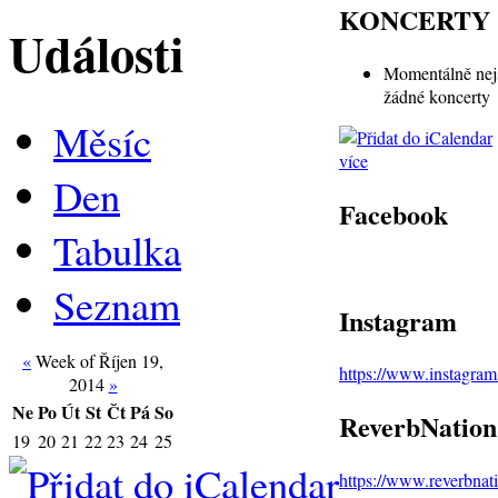
KONCERTY
Události
Momentálně nej
žádné koncerty
Měsíc
více
Den
Facebook
Tabulka
Seznam
Instagram
«
Week of Říjen 19,
https://www.instagra
2014
»
Ne
Po
Út
St
Čt
Pá
So
ReverbNation
19
20
21
22
23
24
25
https://www.reverbna