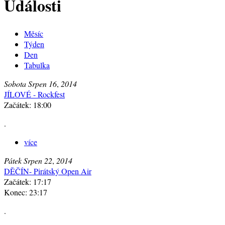
Události
Měsíc
Týden
Den
Tabulka
Sobota
Srpen
16
,
2014
JÍLOVÉ - Rockfest
Začátek: 18:00
.
více
Pátek
Srpen
22
,
2014
DĚČÍN- Pirátský Open Air
Začátek: 17:17
Konec: 23:17
.