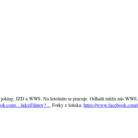
n joking, JZD a WWS. Na letošním se pracuje. Odhalit můžu nás WWS. 
ook.com/…lidceFilipov?…
Fotky z loňska:
https://www.facebook.com/