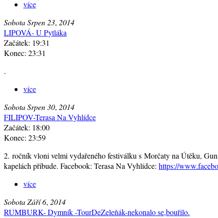
více
Sobota
Srpen
23
,
2014
LIPOVÁ- U Pytláka
Začátek: 19:31
Konec: 23:31
.
více
Sobota
Srpen
30
,
2014
FILIPOV-Terasa Na Vyhlídce
Začátek: 18:00
Konec: 23:59
2. ročník vloni velmi vydařeného festiválku s Morčaty na Útěku, Gu
kapelách přibude. Facebook: Terasa Na Vyhlídce:
https://www.faceb
více
Sobota
Září
6
,
2014
RUMBURK- Dymník -TourDeZeleňák-nekonalo se,bouřilo.