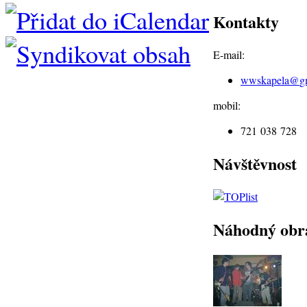
Kontakty
E-mail:
wwskapela@
g
mobil:
721 038 728
Návštěvnost
Náhodný obr