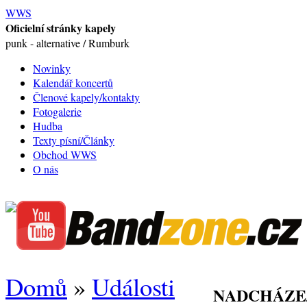
WWS
Oficielní stránky kapely
punk - alternative / Rumburk
Novinky
Kalendář koncertů
Členové kapely/kontakty
Fotogalerie
Hudba
Texty písní/Články
Obchod WWS
O nás
Domů
»
Události
NADCHÁZE