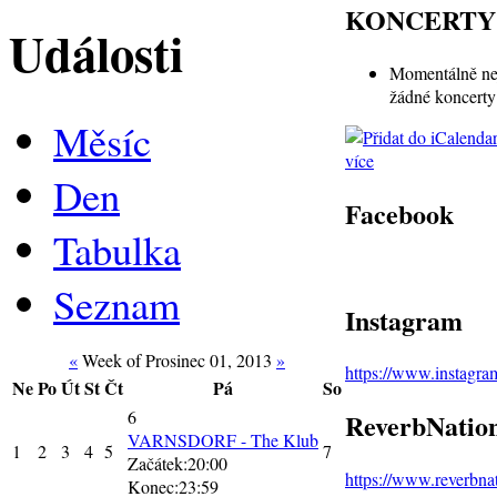
KONCERTY
Události
Momentálně ne
žádné koncerty
Měsíc
více
Den
Facebook
Tabulka
Seznam
Instagram
«
Week of Prosinec 01, 2013
»
https://www.instagr
Ne
Po
Út
St
Čt
Pá
So
6
ReverbNatio
VARNSDORF - The Klub
1
2
3
4
5
7
Začátek:20:00
https://www.reverbn
Konec:23:59