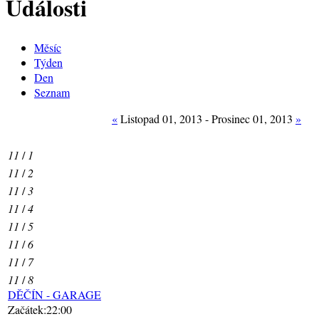
Události
Měsíc
Týden
Den
Seznam
«
Listopad 01, 2013 - Prosinec 01, 2013
»
11
/
1
11
/
2
11
/
3
11
/
4
11
/
5
11
/
6
11
/
7
11
/
8
DĚČÍN - GARAGE
Začátek:22:00