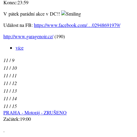
Konec:23:59
V pátek parádní akce v DC!!
Událost na FB:
https://www.facebook.com/…02948691979/
http://www.garagenoir.cz/
(190)
více
11
/
9
11
/
10
11
/
11
11
/
12
11
/
13
11
/
14
11
/
15
PRAHA - Motoráj - ZRUŠENO
Začátek:19:00
.