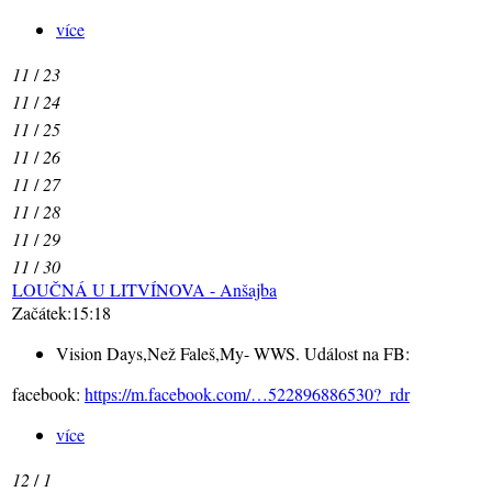
více
11
/
23
11
/
24
11
/
25
11
/
26
11
/
27
11
/
28
11
/
29
11
/
30
LOUČNÁ U LITVÍNOVA - Anšajba
Začátek:15:18
Vision Days,Než Faleš,My- WWS. Událost na FB:
facebook:
https://m.facebook.com/…522896886530?_rdr
více
12
/
1