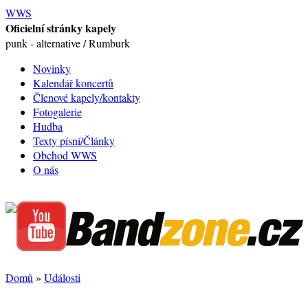
WWS
Oficielní stránky kapely
punk - alternative / Rumburk
Novinky
Kalendář koncertů
Členové kapely/kontakty
Fotogalerie
Hudba
Texty písní/Články
Obchod WWS
O nás
Domů
»
Události