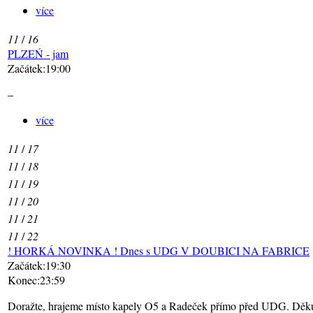
více
11
/
16
PLZEŃ - jam
Začátek:19:00
–
více
11
/
17
11
/
18
11
/
19
11
/
20
11
/
21
11
/
22
! HORKÁ NOVINKA ! Dnes s UDG V DOUBICI NA FABRICE
Začátek:19:30
Konec:23:59
Doražte, hrajeme místo kapely O5 a Radeček přímo před UDG. Děkuj