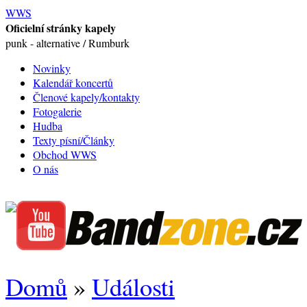
WWS
Oficielní stránky kapely
punk - alternative / Rumburk
Novinky
Kalendář koncertů
Členové kapely/kontakty
Fotogalerie
Hudba
Texty písní/Články
Obchod WWS
O nás
Domů
»
Události