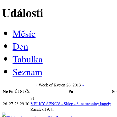
Události
Měsíc
Den
Tabulka
Seznam
«
Week of Květen 26, 2013
»
Ne
Po
Út
St
Čt
Pá
So
31
26
27
28
29
30
VELKÝ ŠENOV - Sklep - 8. narozeniny kapely
1
Začátek:19:41