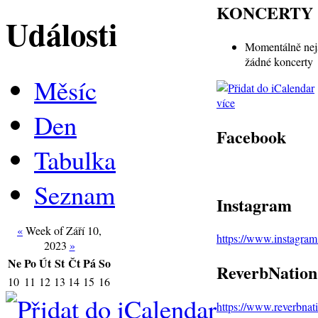
KONCERTY
Události
Momentálně nej
žádné koncerty
Měsíc
více
Den
Facebook
Tabulka
Seznam
Instagram
«
Week of Září 10,
https://www.instagra
2023
»
Ne
Po
Út
St
Čt
Pá
So
ReverbNation
10
11
12
13
14
15
16
https://www.reverbna