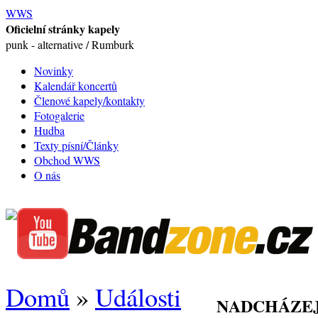
WWS
Oficielní stránky kapely
punk - alternative / Rumburk
Novinky
Kalendář koncertů
Členové kapely/kontakty
Fotogalerie
Hudba
Texty písní/Články
Obchod WWS
O nás
Domů
»
Události
NADCHÁZEJ