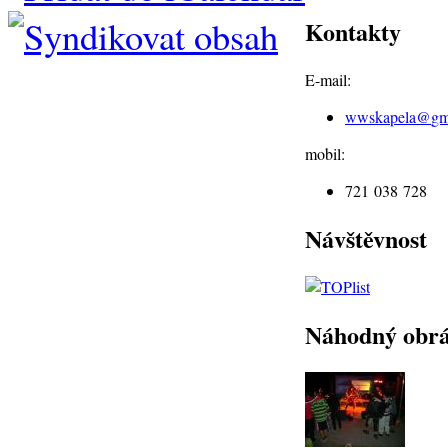
Kontakty
E-mail:
wwskapela@
gm
mobil:
721 038 728
Návštěvnost
Náhodný obr